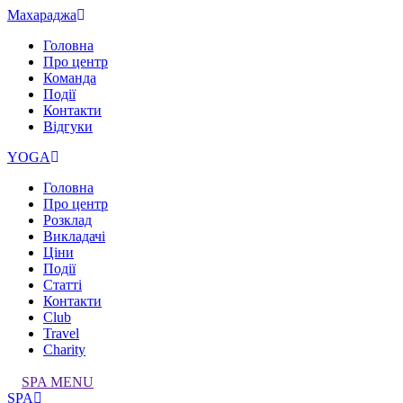
Махараджа
Головна
Про центр
Команда
Події
Контакти
Відгуки
YOGA
Головна
Про центр
Розклад
Викладачі
Ціни
Події
Статті
Контакти
Club
Travel
Charity
SPA MENU
SPA