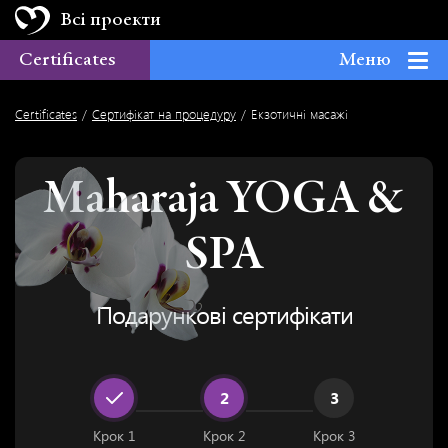
Всі проекти
Certificates
Меню
YOGA
SPA
CERTIFICATES
Certificates
Сертифікат на процедуру
Екзотичні масажі
Maharaja YOGA &
SPA
Подарункові сертифікати
2
3
Крок 1
Крок 2
Крок 3