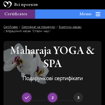
Всі проекти
Certificates
Меню
YOGA
SPA
CERTIFICATES
Certificates
Сертифікат на процедуру
Екзотичні масажі
Вібраційний масаж "Співочі чаші"
Maharaja YOGA &
SPA
Подарункові сертифікати
2
3