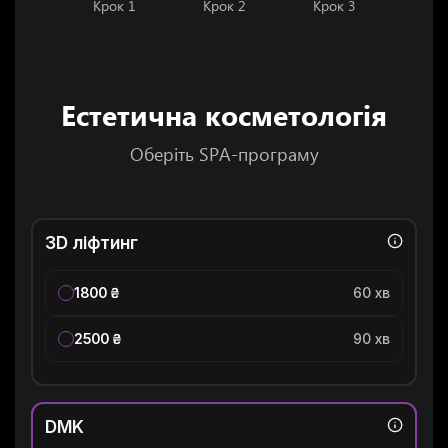
Крок 1
Крок 2
Крок 3
Естетична косметологія
Oберіть SPA-програму
3D ліфтинг
1800 ₴
60 хв
2500 ₴
90 хв
DMK