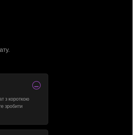
ату.
−
ат з короткою
те зробити