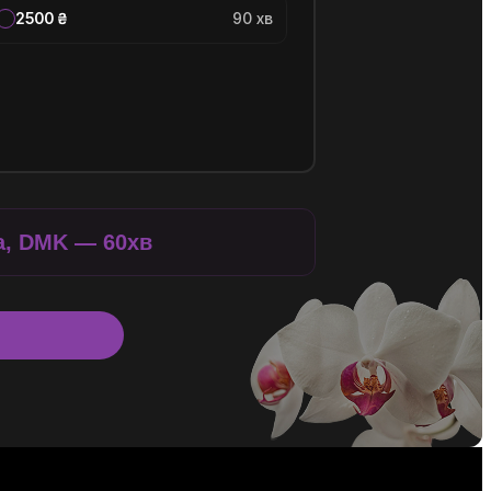
2500 ₴
90 хв
а, DMK — 60хв