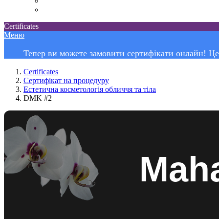
Certificates
Меню
Тепер ви можете замовити сертифікати онлайн! Це
Certificates
Сертифікат на процедуру
Естетична косметологія обличчя та тіла
DMK #2
Maha