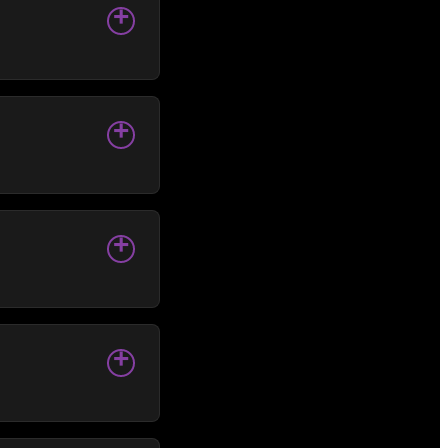
+
+
+
+