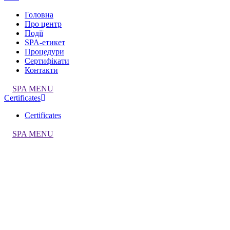
Головна
Про центр
Події
SPA-етикет
Процедури
Сертифікати
Контакти
SPA MENU
Certificates
Certificates
SPA MENU
Всі проекти