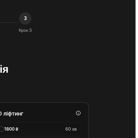
3
Крок 3
ія
D ліфтинг
1800 ₴
60 хв