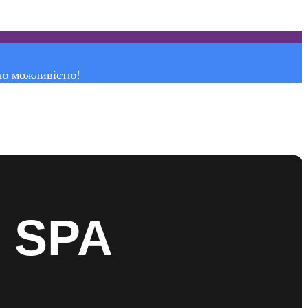
ою можливістю!
& SPA