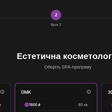
2
Крок 2
Естетична косметолог
Oберіть SPA-програму
DMK
3
в
1800 ₴
60 хв