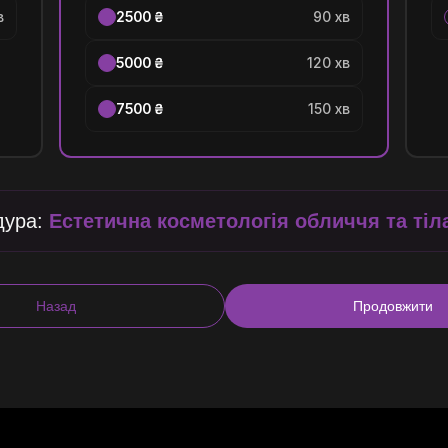
в
2500 ₴
90 хв
5000 ₴
120 хв
7500 ₴
150 хв
дура:
Естетична косметологія обличчя та тіл
Назад
Продовжити