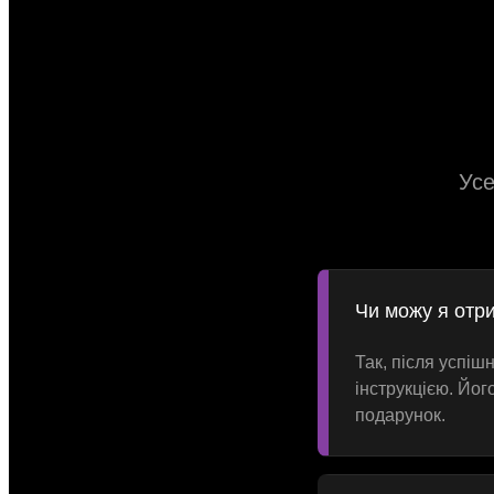
Усе
Чи можу я отр
Так, після успі
інструкцією. Йог
подарунок.