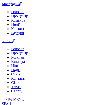
Махараджа
Головна
Про центр
Команда
Події
Контакти
Відгуки
YOGA
Головна
Про центр
Розклад
Викладачі
Ціни
Події
Статті
Контакти
Club
Travel
Charity
SPA MENU
SPA