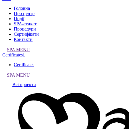
Головна
Про центр
Події
SPA-етикет
Процедури
Сертифікати
Контакти
SPA MENU
Certificates
Certificates
SPA MENU
Всі проекти