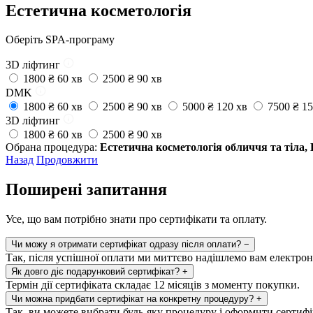
Естетична косметологія
Oберіть SPA-програму
3D ліфтинг
1800 ₴
60 хв
2500 ₴
90 хв
DMK
1800 ₴
60 хв
2500 ₴
90 хв
5000 ₴
120 хв
7500 ₴
15
3D ліфтинг
1800 ₴
60 хв
2500 ₴
90 хв
Обрана процедура:
Естетична косметологія обличчя та тіла
Назад
Продовжити
Поширені запитання
Усе, що вам потрібно знати про сертифікати та оплату.
Чи можу я отримати сертифікат одразу після оплати?
−
Так, після успішної оплати ми миттєво надішлемо вам електрон
Як довго діє подарунковий сертифікат?
+
Термін дії сертифіката складає 12 місяців з моменту покупки.
Чи можна придбати сертифікат на конкретну процедуру?
+
Так, ви можете вибрати будь-яку процедуру і оформити сертифік