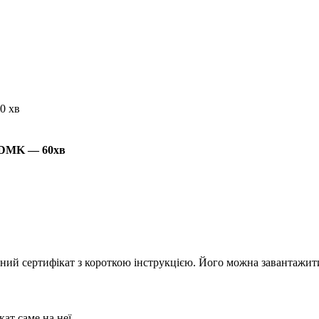
0 хв
, DMK — 60хв
ний сертифікат з короткою інструкцією. Його можна завантажити 
ат саме на неї.