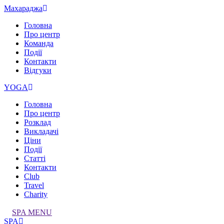
Махараджа
Головна
Про центр
Команда
Події
Контакти
Відгуки
YOGA
Головна
Про центр
Розклад
Викладачі
Ціни
Події
Статті
Контакти
Club
Travel
Charity
SPA MENU
SPA