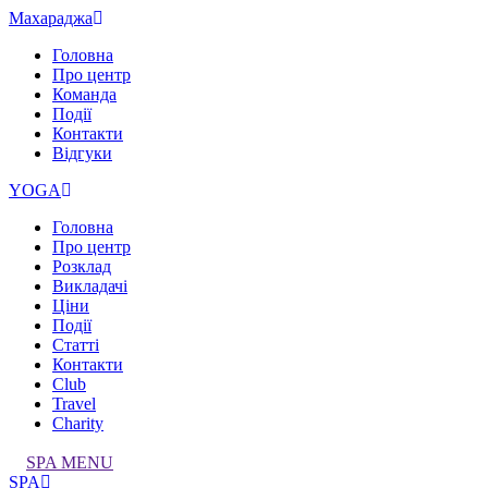
Махараджа
Головна
Про центр
Команда
Події
Контакти
Відгуки
YOGA
Головна
Про центр
Розклад
Викладачі
Ціни
Події
Статті
Контакти
Club
Travel
Charity
SPA MENU
SPA