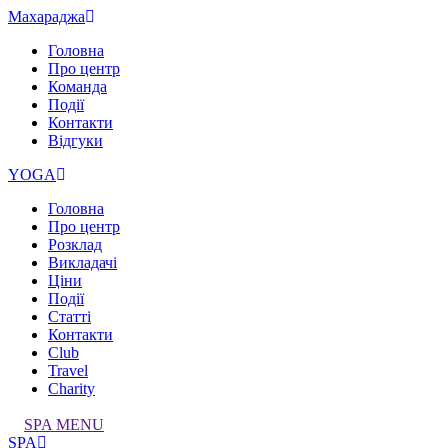
Махараджа
Головна
Про центр
Команда
Події
Контакти
Відгуки
YOGA
Головна
Про центр
Розклад
Викладачі
Ціни
Події
Статті
Контакти
Club
Travel
Charity
SPA MENU
SPA