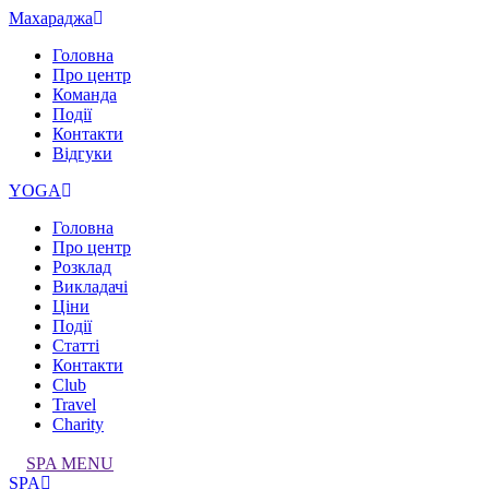
Махараджа
Головна
Про центр
Команда
Події
Контакти
Відгуки
YOGA
Головна
Про центр
Розклад
Викладачі
Ціни
Події
Статті
Контакти
Club
Travel
Charity
SPA MENU
SPA