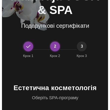
& SPA
Подарункові сертифікати
2
3
Крок 1
Крок 2
Крок 3
Естетична косметологія
Oберіть SPA-програму