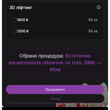
3D ліфтинг
1800 ₴
60 хв
2500 ₴
90 хв
Обрана процедура:
Естетична
косметологія обличчя та тіла, DMK —
60хв
Продовжити
Назад