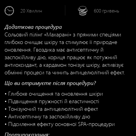
20 Хвилин
600 гривень
Додаткова процедура
Сольовий пілінг «Махарані» з пряними спеціями
глибоко очищає шкіру та стимулює її природне
оновлення. Гвоздика має антисептичну й
заспокійливу дію, кориця працює як потужний
антиоксидант, а кардамон тонізує шкіру, активізує
обмінні процеси та чинить антицелюлітний ефект.
Що ви отримуєте після процедури?
• Глибоке очищення та оновлення шкіри
• Підвищення пружності й еластичності
• Тонізуючий та антицелюлітний ефект
• Антисептичну та заспокійливу дію
• Підсилення ефекту основної SPA-процедури
Протипоказання: