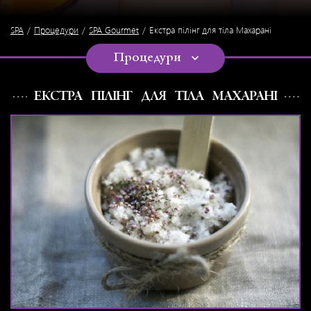
SPA
Процедури
SPA Gourmet
Екстра пілінг для тіла Махарані
Процедури
ЕКСТРА ПІЛІНГ ДЛЯ ТІЛА МАХАРАНІ