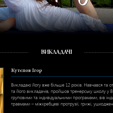
ВИКЛАДАЧІ
Кутєпов Ігор
Викладаю йогу вже більше 12 років. Навчався та о
та його викладачів, пройшов тренерську школу у
груповими та індивідуальними програмами, вів інд
травмами – міжхребцеві протрузії, грижі, ушкоджені