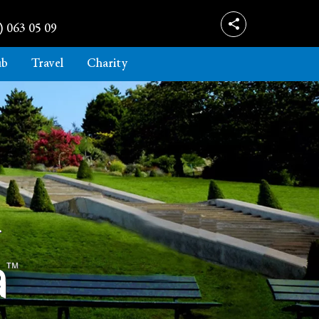
) 063 05 09
ub
Travel
Charity