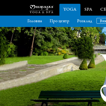
YOGA
SPA
CE
Головна
Про центр
Розклад
Вик