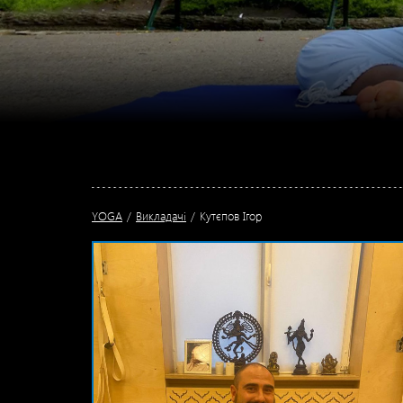
YOGA
Викладачі
Кутєпов Ігор