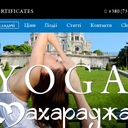
RTIFICATES
+380 (73
ладачі
Ціни
Події
Статті
Контакти
Cl