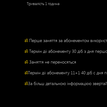
Тривалість 1 година
ॐ
Перше заняття за абонементом використа
ॐ
Термін діі абонементу 30 діб з дня першо
ॐ
Заняття не переносяться
ॐ
Термін діі абонементу 11+1 40 діб с дня 
ॐ
За більш детальною інформацією звертай