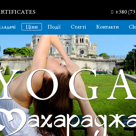
RTIFICATES
+380 (73
ладачі
Ціни
Події
Статті
Контакти
Cl