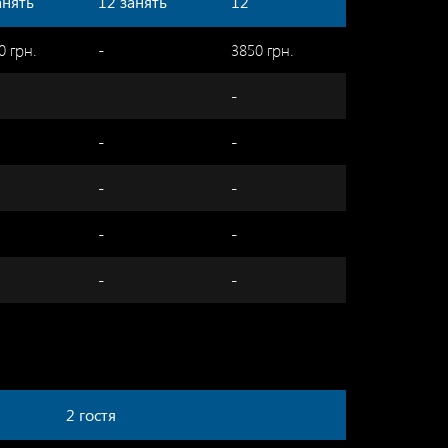
анять
12 занять
12
0 грн.
-
3850 грн.
-
-
-
-
-
-
-
-
-
2 гостя