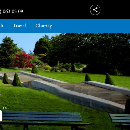
) 063 05 09
ub
Travel
Charity