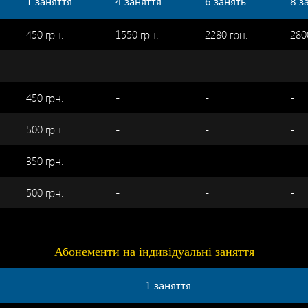
1 заняття
4 заняття
6 занять
8 з
450 грн.
1550 грн.
2280 грн.
280
-
-
450 грн.
-
-
-
500 грн.
-
-
-
350 грн.
-
-
-
500 грн.
-
-
-
Абонементи на індивідуальні заняття
1 заняття