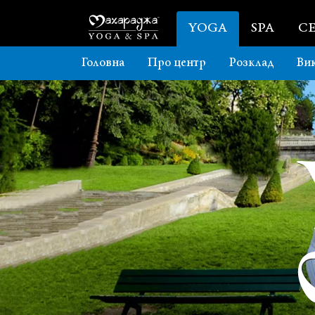
YOGA
SPA
CE
Головна
Про центр
Розклад
Вик