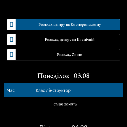
Розклад центру на Костюринському
Розклад центру на Космічній
Розклад Zoom
Понеділок
03.08
Час
Клас / інструктор
Немає занять