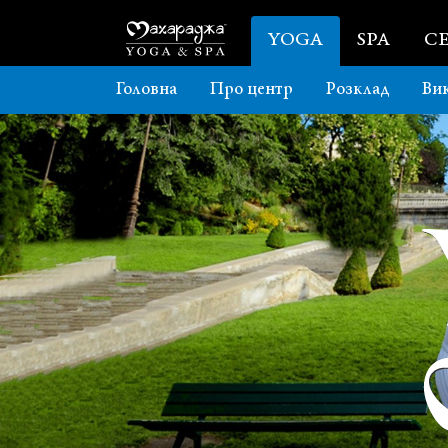
YOGA
SPA
CE
Головна
Про центр
Розклад
Вик