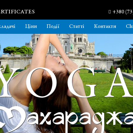
RTIFICATES
+380 (73
ладачі
Ціни
Події
Статті
Контакти
Cl