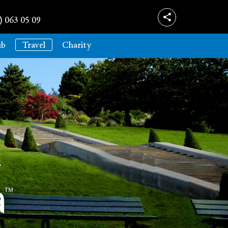
) 063 05 09
ub
Travel
Charity