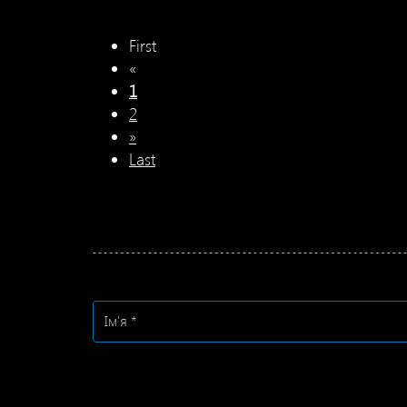
First
«
1
2
»
Last