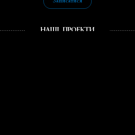
Записатися
НАШІ ПРОЕКТИ
Адреса
А
Харків, пров.Костюринський 2, БЦ "Palladium", поверх 4
Ха
(ст.м. Площа Конституції) ( Тимчасово не працює )
Т
Йо
Сп